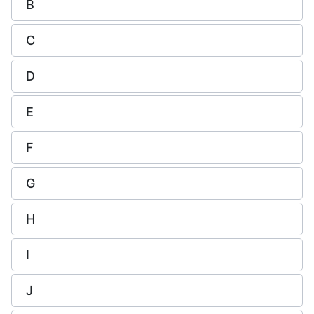
B
C
D
E
F
G
H
I
J