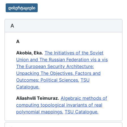
დისერტაციები
A
A
Akobia, Eka.
The Initiatives of the Soviet
Union and The Russian Federation vis a vis
The European Security Architecture:
Unpacking The Objectives, Factors and
Outcomes: Political Sciences.
TSU
Catalogue.
Aliashvili Teimuraz.
Algebraic methods of
computing topological invariants of real
polynomial mappings.
TSU Catalogue.